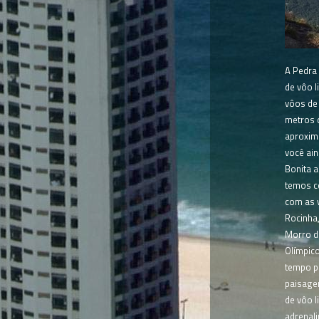
A Pedra
de vôo l
vôos de 
metros 
aproxim
você ain
Bonita a
temos c
com as v
Rocinha,
Morro do
Olímpico
tempo pa
paisage
de vôo l
adrenal