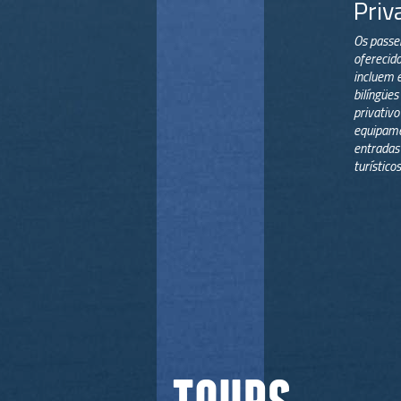
Priv
Os passei
oferecido
incluem 
bilíngües 
privativo
equipame
entradas 
turísticos