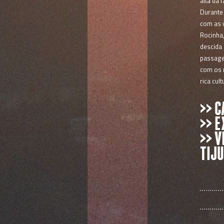
alta da 
Durante 
com as v
Rocinha,
descida
passage
com os 
rica cul
>> C
>> E
>> V
TIJU