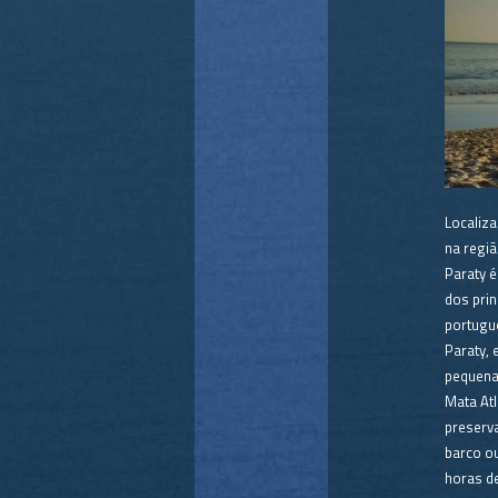
Localiza
na regi
Paraty 
dos prin
portugu
Paraty, 
pequena
Mata Atl
preserv
barco ou
horas de