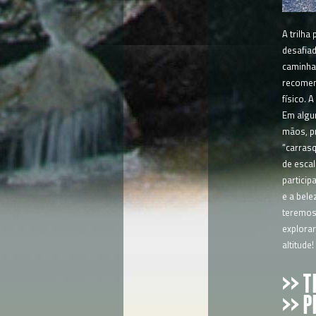
A trilha
desafiad
caminhad
recomen
físico. 
Em algu
mãos, p
“carrasq
de esca
particip
e a bele
teremos
explora
altitude!
>> T
>> 