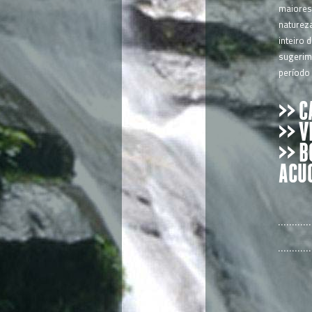
maiores 
natureza
inteiro 
sugerim
período 
>> 
>> V
>> B
ACU