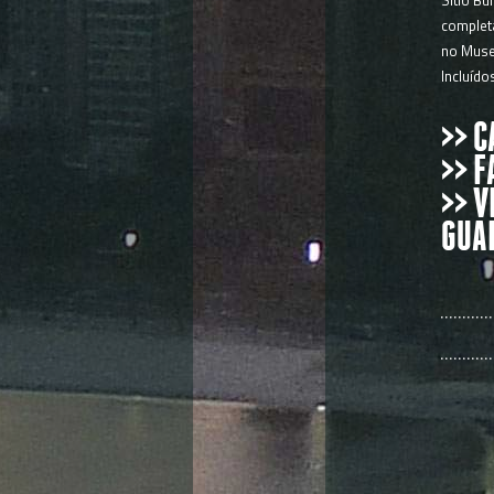
Sítio Bu
completa
no Muse
Incluídos
>> 
>> 
>> V
GUA