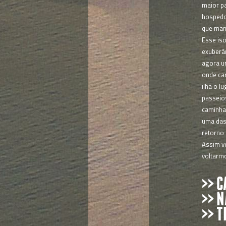
maior pa
hospedo
que mant
Esse is
exuberân
agora u
onde ca
ilha o l
passeio
caminha
uma das 
retorno 
Assim v
voltarmo
>> 
>> 
>> T