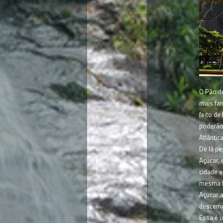
O Pão de
mais fam
feito d
poderão
Atlântic
De lá p
Açúcar, 
cidade e
mesma f
Açucar a
descemos
Essa é 