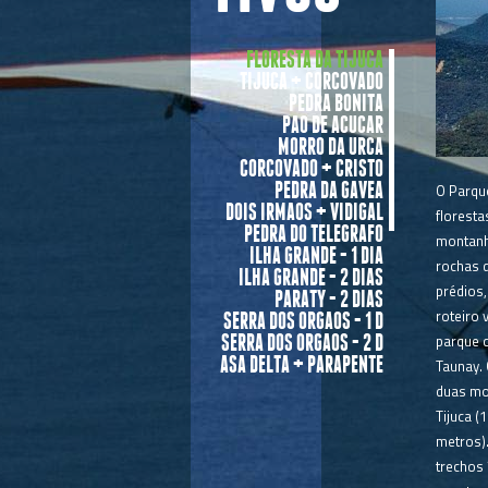
FLORESTA DA TIJUCA
TIJUCA + CORCOVADO
PEDRA BONITA
PAO DE ACUCAR
MORRO DA URCA
CORCOVADO + CRISTO
PEDRA DA GAVEA
O Parqu
DOIS IRMAOS + VIDIGAL
florest
PEDRA DO TELEGRAFO
montanha
ILHA GRANDE - 1 DIA
rochas 
ILHA GRANDE - 2 DIAS
prédios
PARATY - 2 DIAS
roteiro
SERRA DOS ORGAOS - 1 D
parque 
SERRA DOS ORGAOS - 2 D
ASA DELTA + PARAPENTE
Taunay.
MERGULHO EM ARRAIAL
duas mo
AULA DE SURFE
Tijuca (
KAYAK OCEANICO
metros).
BIKE TOUR
trechos 
ARVORISMO E TIROLESA