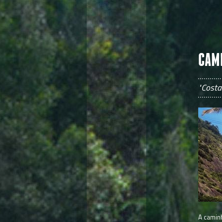
CAMI
"Costa
A camin