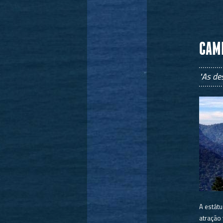
CAMI
"As de
A estátu
atração 