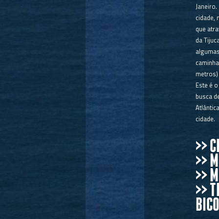
Janeiro.
cidade, 
que atr
da Tiju
algumas
caminhad
metros)
Este é o
busca d
Atlântic
cidade.
>> C
>> 
>> 
>> T
BICO