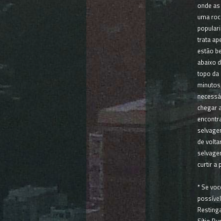
onde as
uma roc
populari
trata ap
estão b
abaixo d
topo da 
minutos,
necessá
chegar a
encontr
selvagen
de volta
selvagen
curtir a
* Se voc
possível
Restinga