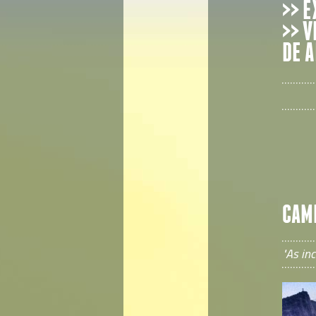
>> 
>> 
DE 
CAMI
"As inc