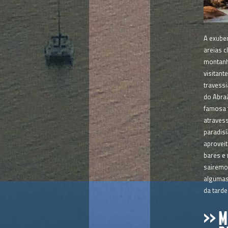
A exuber
areias c
montanh
visitant
travess
do Abra
famosa 
atravess
paradisí
aproveit
bares e 
sairemo
algumas 
da tarde
>> 