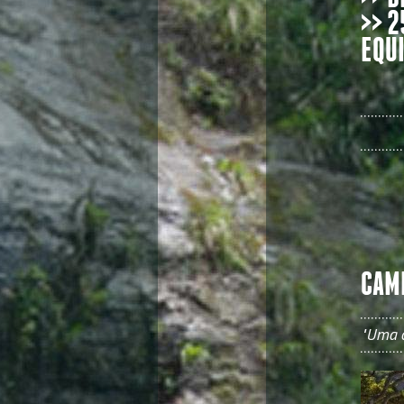
>> 
EQU
CAM
"Uma c