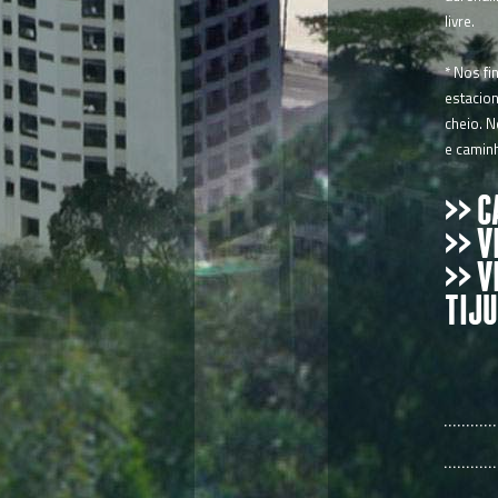
livre.
* Nos fi
estacion
cheio. 
e camin
>> 
>> V
>> V
TIJU