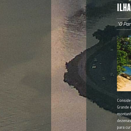
ILHA
"O Par
Consider
Grande é
montanha
dezenas 
para cur