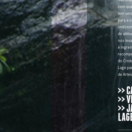
com qua
tem uma 
para a 
lindíss
de altit
nos leva
é íngre
recompen
do Crist
Lage par
de Artes
>> 
>> V
>> J
LAG