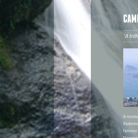
CAM
"A tril
A monta
Redentor
famoso d
Nacional