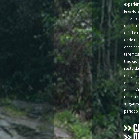
experiên
levá-lo 
Janeiro 
da camin
difícil 
onde ut
escalad
teremos
tradicio
resto da
e agradá
escalad
necessá
um dia c
sugerim
período
>> 
>> D