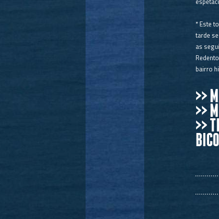
espetacu
STAND UP MARAMBAIA
RAFTING
ESCALADA - MEIO DIA
* Este t
CITY TOUR - 4 HORAS
tarde se
CITY TOUR - 8 HORAS
as segui
HISTORICO CULTURAL
Redentor
TRANSFER AEROPORTO
bairro h
>> 
>> 
>> T
BICO