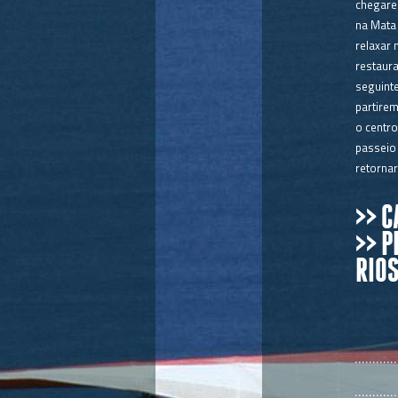
chegare
na Mata 
relaxar 
restaur
seguint
partirem
o centro
passeio
retornar
>> 
>> 
RIOS