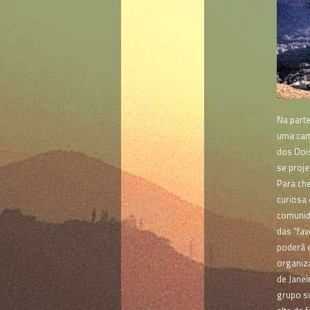
Na parte
uma cam
dos Doi
se proje
Para ch
curiosa 
comunid
das “fav
poderá e
organiz
de Janei
grupo su